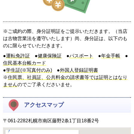
※ご成約の際、身分証明証をご提示いただきます。（当店
は古物営業法を遵守いたします）尚、身分証は、以下のも
のに限らせていただきます。
●
運転免許証
●
健康保険証
●
パスポート
●
年金手帳
●
住民基本台帳カード
●
学生証(※写真付のみ)
●
外国人登録証明書
※
住民票、社員証、公共料金の請求書等では証明とはなり
ません
のでご了承くださいませ。
アクセスマップ
〒061-2282札幌市南区藤野2条1丁目18番2号