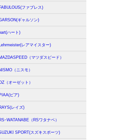
FABULOUS(ファブレス)
GARSON(ギャルソン)
hart(ハート)
Lehrmeister(レアマイスター)
MAZDASPEED（マツダスピード）
NISMO（ニスモ）
OZ（オーゼット）
PIAA(ピア)
RAYS(レイズ)
RSｰWATANABE（RSワタナベ）
SUZUKI SPORT(スズキスポーツ)