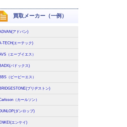
買取メーカー（一例）
ADVAN(アドバン)
A-TECH(エーテック)
AVS（エーブイエス）
BADX(バドックス)
BBS（ビービーエス）
BRIDGESTONE(ブリヂストン)
Carlsson（カールソン）
DUNLOP(ダンロップ)
ENKEI(エンケイ)