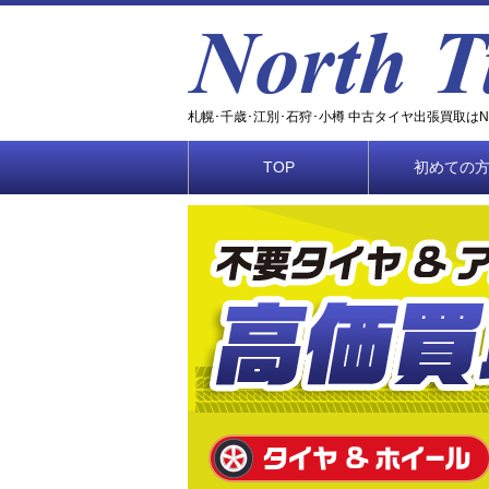
札幌･千歳･江別･石狩･小樽 中古タイヤ出張買取はNOR
TOP
初めての