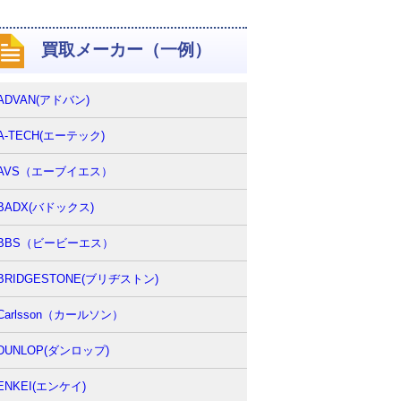
買取メーカー（一例）
ADVAN(アドバン)
A-TECH(エーテック)
AVS（エーブイエス）
BADX(バドックス)
BBS（ビービーエス）
BRIDGESTONE(ブリヂストン)
Carlsson（カールソン）
DUNLOP(ダンロップ)
ENKEI(エンケイ)