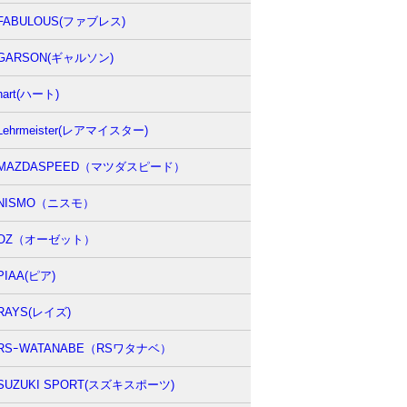
FABULOUS(ファブレス)
GARSON(ギャルソン)
hart(ハート)
Lehrmeister(レアマイスター)
MAZDASPEED（マツダスピード）
NISMO（ニスモ）
OZ（オーゼット）
PIAA(ピア)
RAYS(レイズ)
RSｰWATANABE（RSワタナベ）
SUZUKI SPORT(スズキスポーツ)