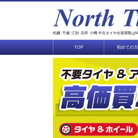
札幌･千歳･江別･石狩･小樽 中古タイヤ出張買取はNOR
TOP
初めての