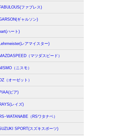
FABULOUS(ファブレス)
GARSON(ギャルソン)
hart(ハート)
Lehrmeister(レアマイスター)
MAZDASPEED（マツダスピード）
NISMO（ニスモ）
OZ（オーゼット）
PIAA(ピア)
RAYS(レイズ)
RSｰWATANABE（RSワタナベ）
SUZUKI SPORT(スズキスポーツ)