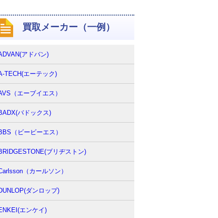
買取メーカー（一例）
ADVAN(アドバン)
A-TECH(エーテック)
AVS（エーブイエス）
BADX(バドックス)
BBS（ビービーエス）
BRIDGESTONE(ブリヂストン)
Carlsson（カールソン）
DUNLOP(ダンロップ)
ENKEI(エンケイ)