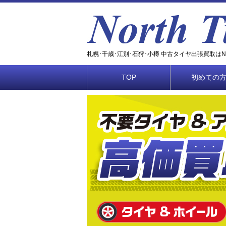
札幌･千歳･江別･石狩･小樽 中古タイヤ出張買取はNOR
TOP
初めての