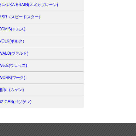
SUZUKA BRAIN(スズカブレーン)
SSR（スピードスター）
TOM'S(トムス)
VOLK(ボルク）
WALD(ヴァルド)
Weds(ウェッズ)
WORK(ワーク)
無限（ムゲン）
5ZIGEN(ゴジゲン)