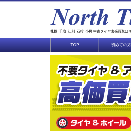
札幌･千歳･江別･石狩･小樽 中古タイヤ出張買取はNOR
TOP
初めての