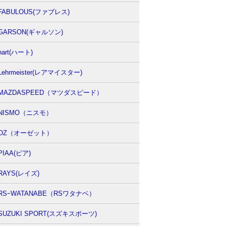
FABULOUS(ファブレス)
GARSON(ギャルソン)
hart(ハート)
Lehrmeister(レアマイスター)
MAZDASPEED（マツダスピード）
NISMO（ニスモ）
OZ（オーゼット）
PIAA(ピア)
RAYS(レイズ)
RSｰWATANABE（RSワタナベ）
SUZUKI SPORT(スズキスポーツ)