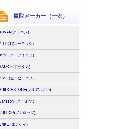
買取メーカー（一例）
ADVAN(アドバン)
A-TECH(エーテック)
AVS（エーブイエス）
BADX(バドックス)
BBS（ビービーエス）
BRIDGESTONE(ブリヂストン)
Carlsson（カールソン）
DUNLOP(ダンロップ)
ENKEI(エンケイ)