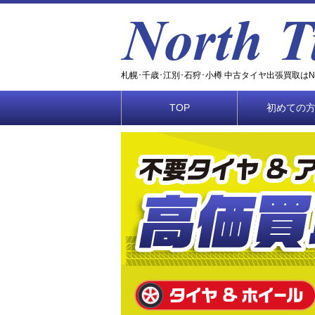
札幌･千歳･江別･石狩･小樽 中古タイヤ出張買取はNOR
TOP
初めての