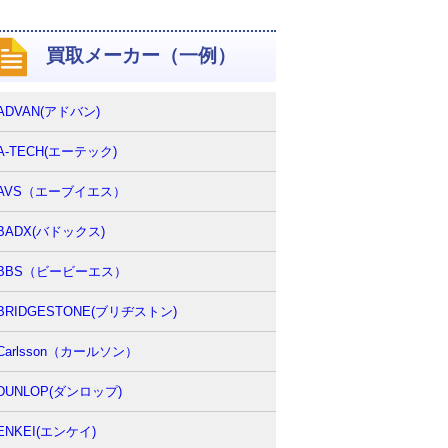
買取メーカー（一例）
ADVAN(アドバン)
A-TECH(エーテック)
AVS（エーブイエス）
BADX(バドックス)
BBS（ビービーエス）
BRIDGESTONE(ブリヂストン)
Carlsson（カールソン）
DUNLOP(ダンロップ)
ENKEI(エンケイ)