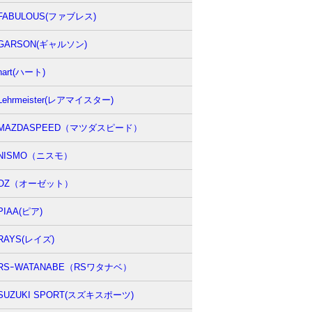
FABULOUS(ファブレス)
GARSON(ギャルソン)
hart(ハート)
Lehrmeister(レアマイスター)
MAZDASPEED（マツダスピード）
NISMO（ニスモ）
OZ（オーゼット）
PIAA(ピア)
RAYS(レイズ)
RSｰWATANABE（RSワタナベ）
SUZUKI SPORT(スズキスポーツ)