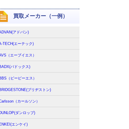
買取メーカー（一例）
ADVAN(アドバン)
A-TECH(エーテック)
AVS（エーブイエス）
BADX(バドックス)
BBS（ビービーエス）
BRIDGESTONE(ブリヂストン)
Carlsson（カールソン）
DUNLOP(ダンロップ)
ENKEI(エンケイ)