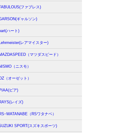
FABULOUS(ファブレス)
GARSON(ギャルソン)
hart(ハート)
Lehrmeister(レアマイスター)
MAZDASPEED（マツダスピード）
NISMO（ニスモ）
OZ（オーゼット）
PIAA(ピア)
RAYS(レイズ)
RSｰWATANABE（RSワタナベ）
SUZUKI SPORT(スズキスポーツ)