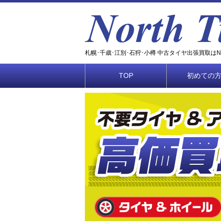
札幌･千歳･江別･石狩･小樽 中古タイヤ出張買取はNOR
TOP
初めての