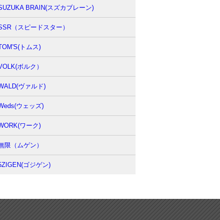
SUZUKA BRAIN(スズカブレーン)
SSR（スピードスター）
TOM'S(トムス)
VOLK(ボルク）
WALD(ヴァルド)
Weds(ウェッズ)
WORK(ワーク)
無限（ムゲン）
5ZIGEN(ゴジゲン)