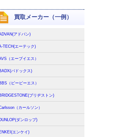
買取メーカー（一例）
ADVAN(アドバン)
A-TECH(エーテック)
AVS（エーブイエス）
BADX(バドックス)
BBS（ビービーエス）
BRIDGESTONE(ブリヂストン)
Carlsson（カールソン）
DUNLOP(ダンロップ)
ENKEI(エンケイ)