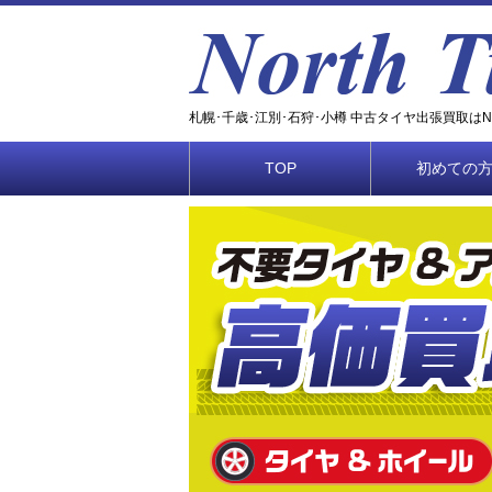
札幌･千歳･江別･石狩･小樽 中古タイヤ出張買取はNOR
TOP
初めての