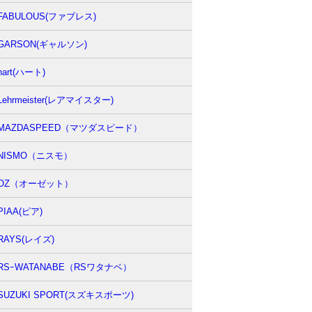
FABULOUS(ファブレス)
GARSON(ギャルソン)
hart(ハート)
Lehrmeister(レアマイスター)
MAZDASPEED（マツダスピード）
NISMO（ニスモ）
OZ（オーゼット）
PIAA(ピア)
RAYS(レイズ)
RSｰWATANABE（RSワタナベ）
SUZUKI SPORT(スズキスポーツ)